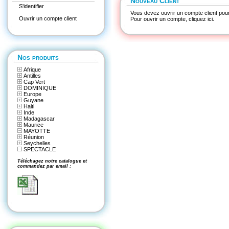
Nouveau Client
S'identifier
Vous devez ouvrir un compte client pour
Ouvrir un compte client
Pour ouvrir un compte,
cliquez ici
.
Nos produits
Afrique
Antilles
Cap Vert
DOMINIQUE
Europe
Guyane
Haiti
Inde
Madagascar
Maurice
MAYOTTE
Réunion
Seychelles
SPECTACLE
Téléchagez notre catalogue et
commandez par email :